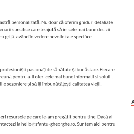
stră personalizată. Nu doar că oferim ghiduri detaliate
enarii specifice care te ajută să iei cele mai bune decizii
 cu grijă, având în vedere nevoile tale specifice.
profesioniști pasionați de sănătate și bunăstare. Fiecare
nă pentru a-ți oferi cele mai bune informații și soluții.
le sezoniere și să îți îmbunătățești calitatea vieții.
peri resursele pe care le-am pregătit pentru tine. Dacă ai
ntactezi la
hello@sfantu-gheorghe.ro
. Suntem aici pentru