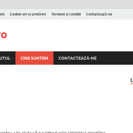
tem
Cookie-uri și urmărire
Termeni și condiții
Contactează-ne
ro
UTUL
CINE SUNTEM
CONTACTEAZĂ-NE
ntru a te ajuta să navighezi prin labirintul alergiilor