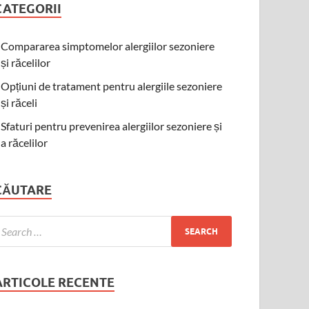
CATEGORII
Compararea simptomelor alergiilor sezoniere
și răcelilor
Opțiuni de tratament pentru alergiile sezoniere
și răceli
Sfaturi pentru prevenirea alergiilor sezoniere și
a răcelilor
CĂUTARE
ARTICOLE RECENTE