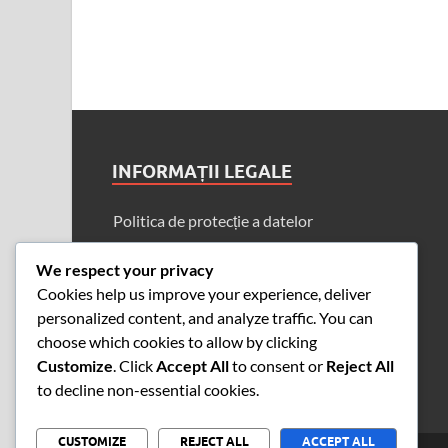
INFORMAȚII LEGALE
Politica de protecție a datelor
Cine suntem
We respect your privacy
Cookie-uri și urmărire
Cookies help us improve your experience, deliver
personalized content, and analyze traffic. You can
Termeni și condiții
choose which cookies to allow by clicking
Contactează-ne
Customize
. Click
Accept All
to consent or
Reject All
to decline non-essential cookies.
CUSTOMIZE
REJECT ALL
ACCEPT ALL