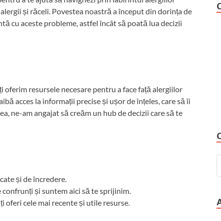
 alergii și răceli. Povestea noastră a început din dorința de
runtă cu aceste probleme, astfel încât să poată lua decizii
i oferim resursele necesare pentru a face față alergiilor
ă acces la informații precise și ușor de înțeles, care să îi
ceea, ne-am angajat să creăm un hub de decizii care să te
cate și de încredere.
confrunți și suntem aici să te sprijinim.
oferi cele mai recente și utile resurse.