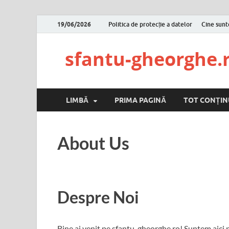
19/06/2026
Politica de protecție a datelor
Cine sun
sfantu-gheorghe.
LIMBĂ
PRIMA PAGINĂ
TOT CONȚIN
About Us
Despre Noi
Bine ai venit pe sfantu-gheorghe.ro! Suntem aici pe