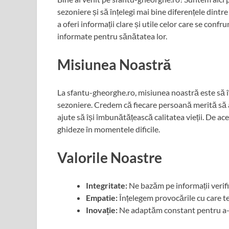
sezoniere și să înțelegi mai bine diferențele dintre
a oferi informații clare și utile celor care se conf
informate pentru sănătatea lor.
Misiunea Noastră
La sfantu-gheorghe.ro, misiunea noastră este să îț
sezoniere. Credem că fiecare persoană merită să aib
ajute să își îmbunătățească calitatea vieții. De a
ghideze în momentele dificile.
Valorile Noastre
Integritate:
Ne bazăm pe informații verifi
Empatie:
Înțelegem provocările cu care te 
Inovație:
Ne adaptăm constant pentru a-ți 