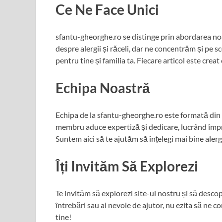
Ce Ne Face Unici
sfantu-gheorghe.ro se distinge prin abordarea noa
despre alergii și răceli, dar ne concentrăm și pe sc
pentru tine și familia ta. Fiecare articol este creat
Echipa Noastră
Echipa de la sfantu-gheorghe.ro este formată din 
membru aduce expertiză și dedicare, lucrând împreu
Suntem aici să te ajutăm să înțelegi mai bine alergii
Îți Invităm Să Explorezi
Te invităm să explorezi site-ul nostru și să desco
întrebări sau ai nevoie de ajutor, nu ezita să ne co
tine!