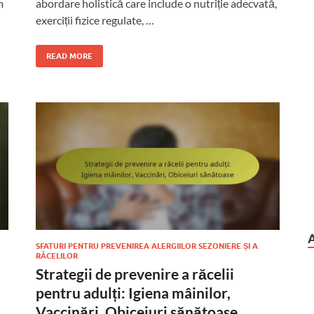
m
abordare holistică care include o nutriție adecvată,
exerciții fizice regulate, …
READ MORE
SFATURI PENTRU PREVENIREA ALERGIILOR SEZONIERE ȘI A
RĂCELILOR
Strategii de prevenire a răcelii
pentru adulți: Igiena mâinilor,
Vaccinări, Obiceiuri sănătoase