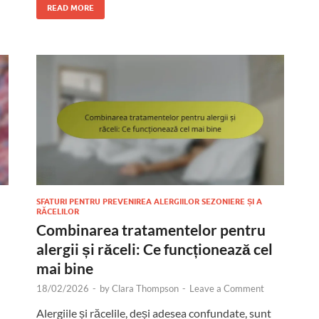
READ MORE
SFATURI PENTRU PREVENIREA ALERGIILOR SEZONIERE ȘI A
RĂCELILOR
Combinarea tratamentelor pentru
alergii și răceli: Ce funcționează cel
mai bine
18/02/2026
-
by
Clara Thompson
-
Leave a Comment
Alergiile și răcelile, deși adesea confundate, sunt