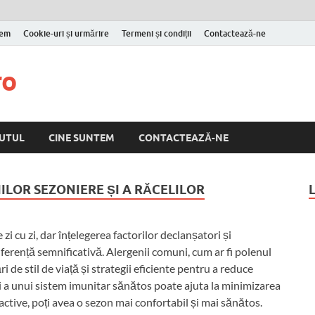
tem
Cookie-uri și urmărire
Termeni și condiții
Contactează-ne
ro
UTUL
CINE SUNTEM
CONTACTEAZĂ-NE
ILOR SEZONIERE ȘI A RĂCELILOR
 zi cu zi, dar înțelegerea factorilor declanșatori și
erență semnificativă. Alergenii comuni, cum ar fi polenul
i de stil de viață și strategii eficiente pentru a reduce
i a unui sistem imunitar sănătos poate ajuta la minimizarea
active, poți avea o sezon mai confortabil și mai sănătos.