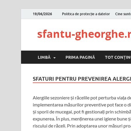
19/06/2026
Politica de protecție a datelor
Cine sun
sfantu-gheorghe.
LIMBĂ
PRIMA PAGINĂ
TOT CONȚIN
SFATURI PENTRU PREVENIREA ALERGI
Alergiile sezoniere și răcelile pot perturba viața de
implementarea măsurilor preventive pot face o dif
și sporii de mucegai, pot fi gestionați prin schimbăr
expunerea. În plus, menținerea unei igiene bune ș
riscului de răceli. Prin adoptarea unor măsuri pro