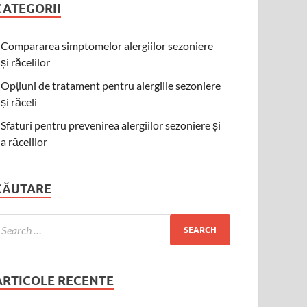
CATEGORII
Compararea simptomelor alergiilor sezoniere
și răcelilor
Opțiuni de tratament pentru alergiile sezoniere
și răceli
Sfaturi pentru prevenirea alergiilor sezoniere și
a răcelilor
CĂUTARE
ARTICOLE RECENTE