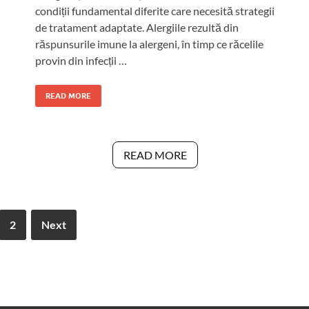
condiții fundamental diferite care necesită strategii
de tratament adaptate. Alergiile rezultă din
răspunsurile imune la alergeni, în timp ce răcelile
provin din infecții …
READ MORE
READ MORE
2
Next