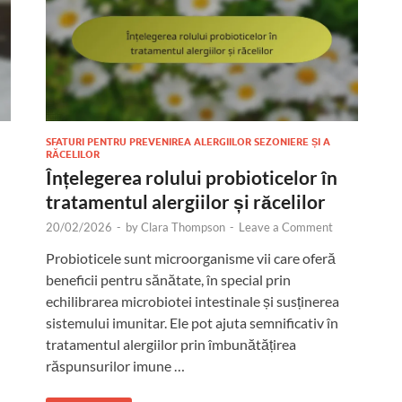
SFATURI PENTRU PREVENIREA ALERGIILOR SEZONIERE ȘI A
RĂCELILOR
Înțelegerea rolului probioticelor în
tratamentul alergiilor și răcelilor
20/02/2026
-
by
Clara Thompson
-
Leave a Comment
Probioticele sunt microorganisme vii care oferă
beneficii pentru sănătate, în special prin
echilibrarea microbiotei intestinale și susținerea
sistemului imunitar. Ele pot ajuta semnificativ în
tratamentul alergiilor prin îmbunătățirea
răspunsurilor imune …