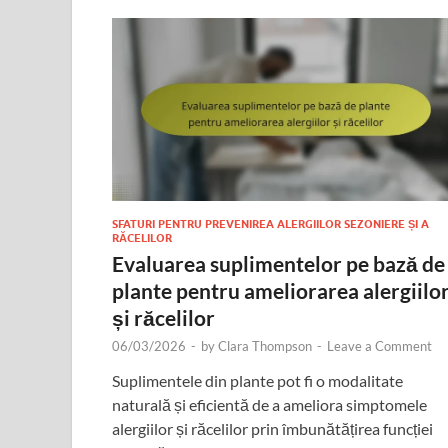
SFATURI PENTRU PREVENIREA ALERGIILOR SEZONIERE ȘI A
RĂCELILOR
Evaluarea suplimentelor pe bază de
plante pentru ameliorarea alergiilo
și răcelilor
06/03/2026
-
by
Clara Thompson
-
Leave a Comment
Suplimentele din plante pot fi o modalitate
naturală și eficientă de a ameliora simptomele
alergiilor și răcelilor prin îmbunătățirea funcției