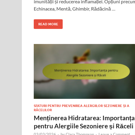
imunității și reducerea inflamației. Opțiuni precu
Echinacea, Mentă, Ghimbir, Rădăcină …
READ MORE
SFATURI PENTRU PREVENIREA ALERGIILOR SEZONIERE ȘI A
RĂCELILOR
Menținerea Hidratarea: Importanța
pentru Alergiile Sezoniere și Răceli
03/03/2026
-
by
Clara Thompson
-
Leave a Comment