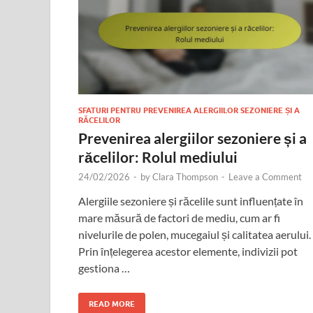
SFATURI PENTRU PREVENIREA ALERGIILOR SEZONIERE ȘI A
RĂCELILOR
Prevenirea alergiilor sezoniere și a
răcelilor: Rolul mediului
24/02/2026
-
by
Clara Thompson
-
Leave a Comment
Alergiile sezoniere și răcelile sunt influențate în
mare măsură de factori de mediu, cum ar fi
nivelurile de polen, mucegaiul și calitatea aerului.
Prin înțelegerea acestor elemente, indivizii pot
gestiona …
READ MORE