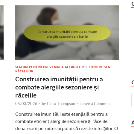
SFATURI PENTRU PREVENIREA ALERGIILOR SEZONIERE ȘI A
RĂCELILOR
Construirea imunității pentru a
r
combate alergiile sezoniere și
răcelile
05/03/2026
-
by
Clara Thompson
-
Leave a Comment
Construirea imunității este esențială pentru a
combate eficient alergiile sezoniere și răcelile,
deoarece îi permite corpului să reziste infecțiilor. O