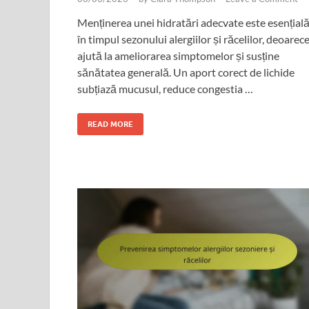
Menținerea unei hidratări adecvate este esențial
în timpul sezonului alergiilor și răcelilor, deoarec
ajută la ameliorarea simptomelor și susține
sănătatea generală. Un aport corect de lichide
subțiază mucusul, reduce congestia …
READ MORE