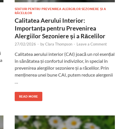
SFATURI PENTRU PREVENIREA ALERGIILOR SEZONIERE ȘI A
RĂCELILOR
Calitatea Aerului Interior:
Importanța pentru Prevenirea
Alergiilor Sezoniere și a Răcelilor
27/02/2026
-
by
Clara Thompson
-
Leave a Comment
i
Calitatea aerului interior (CAI) joacă un rol esențial
ia
în sănătatea și confortul indivizilor, în special în
prevenirea alergiilor sezoniere și a răcelilor. Prin
menținerea unei bune CAI, putem reduce alergenii
…
READ MORE