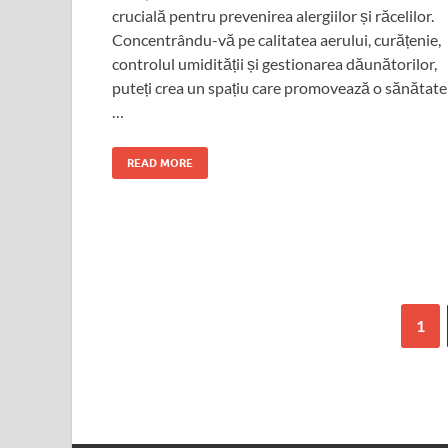
crucială pentru prevenirea alergiilor și răcelilor.
Concentrându-vă pe calitatea aerului, curățenie,
controlul umidității și gestionarea dăunătorilor,
puteți crea un spațiu care promovează o sănătate
…
READ MORE
1