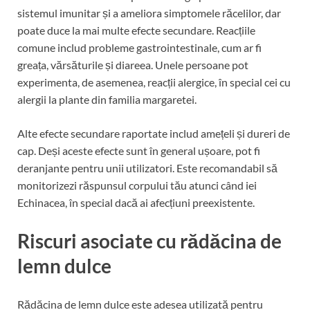
sistemul imunitar și a ameliora simptomele răcelilor, dar
poate duce la mai multe efecte secundare. Reacțiile
comune includ probleme gastrointestinale, cum ar fi
greața, vărsăturile și diareea. Unele persoane pot
experimenta, de asemenea, reacții alergice, în special cei cu
alergii la plante din familia margaretei.
Alte efecte secundare raportate includ amețeli și dureri de
cap. Deși aceste efecte sunt în general ușoare, pot fi
deranjante pentru unii utilizatori. Este recomandabil să
monitorizezi răspunsul corpului tău atunci când iei
Echinacea, în special dacă ai afecțiuni preexistente.
Riscuri asociate cu rădăcina de
lemn dulce
Rădăcina de lemn dulce este adesea utilizată pentru