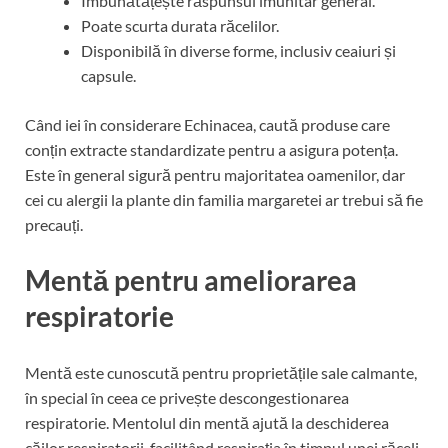
Îmbunătățește răspunsul imunitar general.
Poate scurta durata răcelilor.
Disponibilă în diverse forme, inclusiv ceaiuri și
capsule.
Când iei în considerare Echinacea, caută produse care
conțin extracte standardizate pentru a asigura potența.
Este în general sigură pentru majoritatea oamenilor, dar
cei cu alergii la plante din familia margaretei ar trebui să fie
precauți.
Mentă pentru ameliorarea
respiratorie
Mentă este cunoscută pentru proprietățile sale calmante,
în special în ceea ce privește descongestionarea
respiratorie. Mentolul din mentă ajută la deschiderea
căilor respiratorii, facilitând respirația în timpul unei răceli