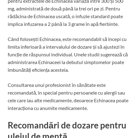
pentru extractele de Echinacea variază între 300 și 500
mg, administrată de două până la trei ori pe zi. Pentru
rădăcina de Echinacea uscată, o infuzie standard poate
implica infuzarea a 2 până la 3 grame în apă fierbinte.
Când folosești Echinacea, este recomandabil să începi cu
limita inferioară a intervalului de dozare și să ajustezi în
funcție de răspunsul individual. Unele studii sugerează că
administrarea Echinaceei la debutul simptomelor poate
îmbunătăți eficiența acesteia.
Consultarea unui profesionist în sănătate este
recomandată, în special pentru persoanele cu alergii sau
cele care iau alte medicamente, deoarece Echinacea poate
interacționa cu anumite medicamente.
Recomandări de dozare pentru
uleiul de mentă