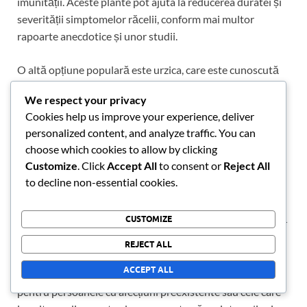
imunității. Aceste plante pot ajuta la reducerea duratei și
severității simptomelor răcelii, conform mai multor
rapoarte anecdotice și unor studii.
O altă opțiune populară este urzica, care este cunoscută
pentru efectele sale antihistaminice. Fitoterapeuții
We respect your privacy
sugerează că urzica poate ajuta la gestionarea
Cookies help us improve your experience, deliver
simptomelor alergice prin blocarea eliberării histaminei,
personalized content, and analyze traffic. You can
făcând-o o alegere comună pentru cei care suferă de
choose which cookies to allow by clicking
alergii sezoniere. Cu toate acestea, eficiența poate varia în
Customize
. Click
Accept All
to consent or
Reject All
funcție de toleranța individuală și de formularea specifică
to decline non-essential cookies.
utilizată.
CUSTOMIZE
Deși mulți fitoterapeuți pledează pentru utilizarea acestor
suplimente, ei subliniază, de asemenea, importanța
REJECT ALL
consultării unui specialist în sănătate înainte de a începe
ACCEPT ALL
orice nou regim. Acest lucru este deosebit de crucial
pentru persoanele cu afecțiuni preexistente sau cele care