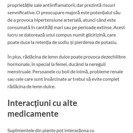
proprietățile sale antiinflamatorii, dar prezintă riscuri
semnificative. O preocupare majoră este potențialul său
de a provoca hipertensiune arterială, atunci când este
consumată în cantități mari sau pe perioade extinse. Acest
lucru se datorează unui compus numit glicirizină, care
poate duce la retenția de sodiu și pierderea de potasiu.
În plus, rădăcina de lemn dulce poate provoca dezechilibre
hormonale, în special la femei, ducând la nereguli
menstruale. Persoanele cu boli de inimă, probleme renale
sau cele care sunt însărcinate ar trebui să evite complet
rădăcina de lemn dulce.
Interacțiuni cu alte
medicamente
Suplimentele din plante pot interacționa cu