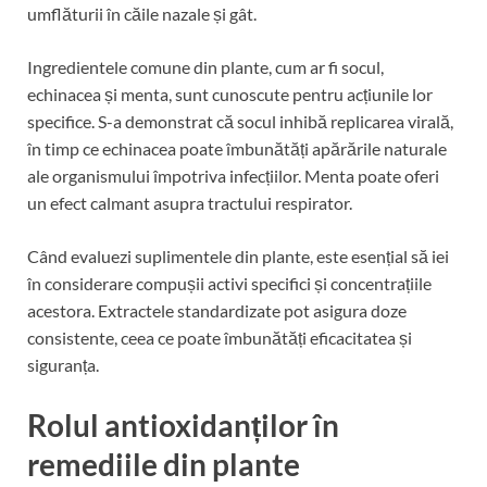
umflăturii în căile nazale și gât.
Ingredientele comune din plante, cum ar fi socul,
echinacea și menta, sunt cunoscute pentru acțiunile lor
specifice. S-a demonstrat că socul inhibă replicarea virală,
în timp ce echinacea poate îmbunătăți apărările naturale
ale organismului împotriva infecțiilor. Menta poate oferi
un efect calmant asupra tractului respirator.
Când evaluezi suplimentele din plante, este esențial să iei
în considerare compușii activi specifici și concentrațiile
acestora. Extractele standardizate pot asigura doze
consistente, ceea ce poate îmbunătăți eficacitatea și
siguranța.
Rolul antioxidanților în
remediile din plante