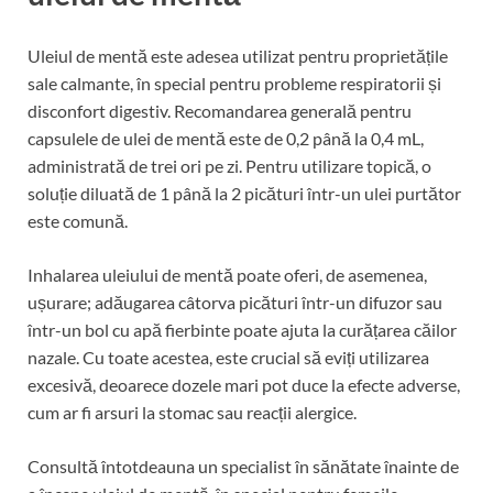
Uleiul de mentă este adesea utilizat pentru proprietățile
sale calmante, în special pentru probleme respiratorii și
disconfort digestiv. Recomandarea generală pentru
capsulele de ulei de mentă este de 0,2 până la 0,4 mL,
administrată de trei ori pe zi. Pentru utilizare topică, o
soluție diluată de 1 până la 2 picături într-un ulei purtător
este comună.
Inhalarea uleiului de mentă poate oferi, de asemenea,
ușurare; adăugarea câtorva picături într-un difuzor sau
într-un bol cu apă fierbinte poate ajuta la curățarea căilor
nazale. Cu toate acestea, este crucial să eviți utilizarea
excesivă, deoarece dozele mari pot duce la efecte adverse,
cum ar fi arsuri la stomac sau reacții alergice.
Consultă întotdeauna un specialist în sănătate înainte de