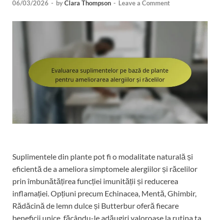
06/03/2026
-
by
Clara Thompson
-
Leave a Comment
Suplimentele din plante pot fi o modalitate naturală și
eficientă de a ameliora simptomele alergiilor și răcelilor
prin îmbunătățirea funcției imunității și reducerea
inflamației. Opțiuni precum Echinacea, Mentă, Ghimbir,
Rădăcină de lemn dulce și Butterbur oferă fiecare
beneficii unice, făcându-le adăugiri valoroase la rutina ta