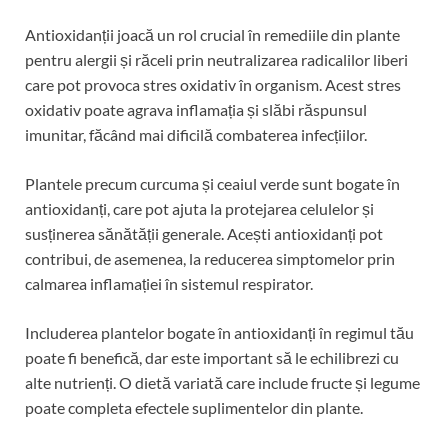
Antioxidanții joacă un rol crucial în remediile din plante
pentru alergii și răceli prin neutralizarea radicalilor liberi
care pot provoca stres oxidativ în organism. Acest stres
oxidativ poate agrava inflamația și slăbi răspunsul
imunitar, făcând mai dificilă combaterea infecțiilor.
Plantele precum curcuma și ceaiul verde sunt bogate în
antioxidanți, care pot ajuta la protejarea celulelor și
susținerea sănătății generale. Acești antioxidanți pot
contribui, de asemenea, la reducerea simptomelor prin
calmarea inflamației în sistemul respirator.
Includerea plantelor bogate în antioxidanți în regimul tău
poate fi benefică, dar este important să le echilibrezi cu
alte nutrienți. O dietă variată care include fructe și legume
poate completa efectele suplimentelor din plante.