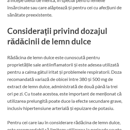
a începe uleiul de mentă, în special pentru femeile
însărcinate sau care alăptează și pentru cei cu afecțiuni de
sănătate preexistente.
Considerații privind dozajul
rădăcinii de lemn dulce
Rădăcina de lemn dulce este cunoscută pentru
proprietățile sale antiinflamatorii și este adesea utilizată
pentru a calma gâtul iritat și problemele respiratorii. Doza
recomandată variază de obicei între 380 și 500 mg de
extract de lemn dulce, administrată de două până la trei
ori pe zi. Cu toate acestea, este important de menționat că
utilizarea prelungită poate duce la efecte secundare grave,
inclusiv hipertensiune arterială și epuizare de potasiu.
Pentru cei care iau în considerare rădăcina de lemn dulce,
este recomandabil să limiteze utilizarea la perioade scurte,