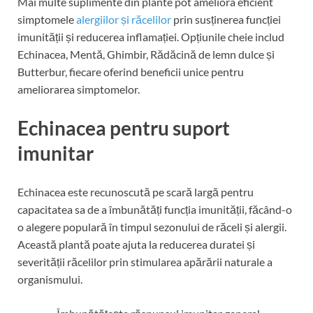
Mai multe suplimente din plante pot ameliora eficient
simptomele
alergiilor și răcelilor
prin susținerea funcției
imunității și reducerea inflamației. Opțiunile cheie includ
Echinacea, Mentă, Ghimbir, Rădăcină de lemn dulce și
Butterbur, fiecare oferind beneficii unice pentru
ameliorarea simptomelor.
Echinacea pentru suport
imunitar
Echinacea este recunoscută pe scară largă pentru
capacitatea sa de a îmbunătăți funcția imunității, făcând-o
o alegere populară în timpul sezonului de răceli și alergii.
Această plantă poate ajuta la reducerea duratei și
severității răcelilor prin stimularea apărării naturale a
organismului.