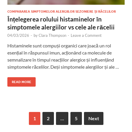
COMPARAREA SIMPTOMELOR ALERGIILOR SEZONIERE ȘI RĂCELILOR
Înțelegerea rolului histaminelor în
simptomele alergiilor vs cele ale răcelii
04/03/2026
-
by
Clara Thompson
-
Leave a Comment
Histaminele sunt compuși organici care joacă un rol
esențial în răspunsul imun, acționând ca molecule de
semnalizare în timpul reacțiilor alergice și influențând
simptomele răcelilor. Deși simptomele alergiilor și ale …
READ MORE
1
2
…
5
Next