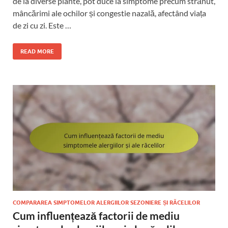
de la diverse plante, pot duce la simptome precum strănut,
mâncărimi ale ochilor și congestie nazală, afectând viața
de zi cu zi. Este …
READ MORE
COMPARAREA SIMPTOMELOR ALERGIILOR SEZONIERE ȘI RĂCELILOR
Cum influențează factorii de mediu