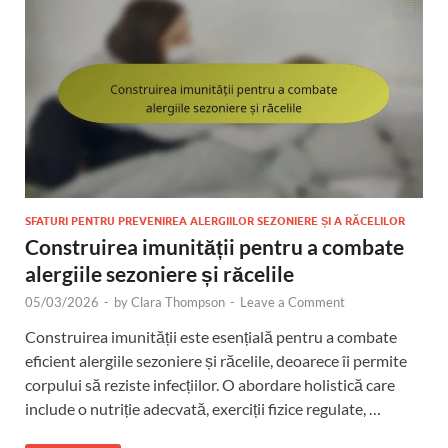
SFATURI PENTRU PREVENIREA ALERGIILOR SEZONIERE ȘI A RĂCELILOR
Construirea imunității pentru a combate
alergiile sezoniere și răcelile
05/03/2026
-
by
Clara Thompson
-
Leave a Comment
Construirea imunității este esențială pentru a combate
eficient alergiile sezoniere și răcelile, deoarece îi permite
corpului să reziste infecțiilor. O abordare holistică care
include o nutriție adecvată, exerciții fizice regulate, …