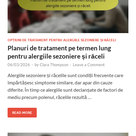
OPȚIUNI DE TRATAMENT PENTRU ALERGIILE SEZONIERE ȘI RĂCELI
Planuri de tratament pe termen lung
pentru alergiile sezoniere și răceli
06/03/2026
-
by
Clara Thompson
-
Leave a Comment
Alergiile sezoniere și răcelile sunt condiții frecvente care
împărtășesc simptome similare, dar apar din cauze
diferite. În timp ce alergiile sunt declanșate de factori de
mediu precum polenul, răcelile rezultă …
READ MORE